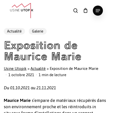
Skip
Menu
to
search
Panier
Fermer
le
main
Close
panier
content
Menu
Actualité
Galerie
Exposition de
Maurice Marie
Usine Utopik
>
Actualité
>
Exposition de Maurice Marie
1 octobre 2021
1 min de lecture
Du 01.10.2021 au 21.11.2021
Maurice Marie
s’empare de matériaux récupérés dans
son environnement proche et les réintroduits
in