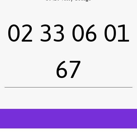
02 33 06 01
67
Sous-total :
0,00
€
Voir le panier
Commander
facebook
instagram