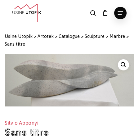
Skip
Menu
to
search
Panier
Fermer
le
main
Close
panier
content
Menu
Usine Utopik
>
Artotek
>
Catalogue
>
Sculpture
>
Marbre
>
Sans titre
Silvio Apponyi
Sans titre