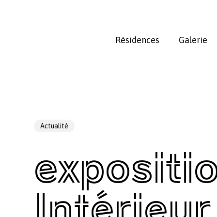
Skip
to
main
Résidences
Galerie
content
Actualité
expositio
Intérieur