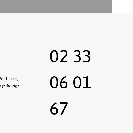
02 33
06 01
Pont Farcy
ssy-Bocage
67