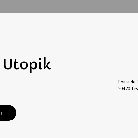
Utopik
Route de 
50420 Te
r