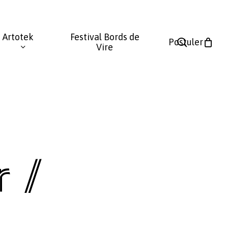
Fermer
le
Artotek
Festival Bords de
panier
search
Postuler
Vire
 /