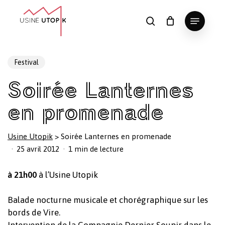
Skip
Menu
to
search
Panier
Fermer
le
main
Close
panier
content
Menu
Festival
Soirée Lanternes
en promenade
Usine Utopik
>
Soirée Lanternes en promenade
25 avril 2012
1 min de lecture
à 21h00
à l’Usine Utopik
Balade nocturne musicale et chorégraphique sur les
bords de Vire.