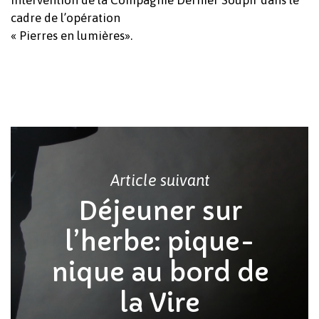
Intervention de la Compagnie Dernier Soupir dans le
cadre de l’opération
« Pierres en lumières».
Article suivant
Déjeuner sur
l’herbe: pique-
Votre panier est vide.
nique au bord de
Revenir à l'Artotek
la Vire