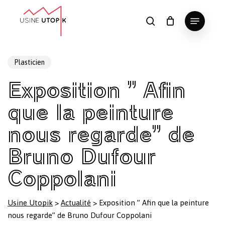
Skip
Menu
to
search
Panier
Fermer
le
main
Close
panier
content
Menu
Plasticien
Exposition ” Afin
que la peinture
nous regarde” de
Bruno Dufour
Coppolani
Usine Utopik
>
Actualité
>
Exposition ” Afin que la peinture
nous regarde” de Bruno Dufour Coppolani