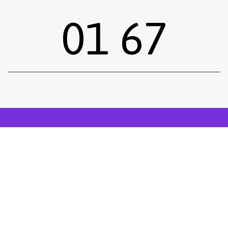
01 67
Sous-total :
0,00
€
Voir le panier
Commander
Emprunter une œuvre
Postuler
facebook
instagram
Tous droits réservés.
Mentions légales
.
Réalisé siiimplement
. .