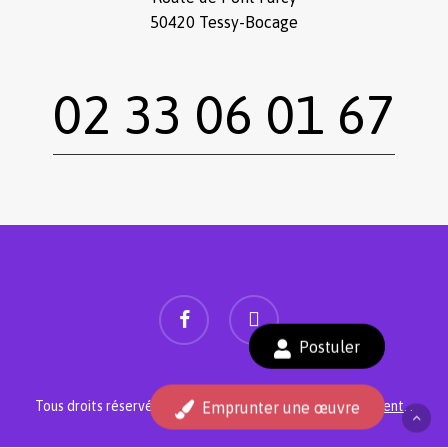
50420 Tessy-Bocage
02 33 06 01 67
facebook
instagram
Sous-total :
0,00
€
Postuler
Voir le panier
Commander
Tous droits réservés.
Mentions légales
.
Réalisé siiimplement
. .
Emprunter une œuvre