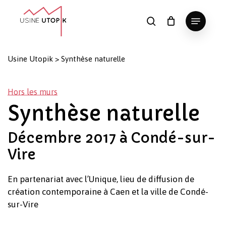
Skip
Menu
to
search
Panier
Fermer
le
main
Close
panier
content
Menu
Usine Utopik
>
Synthèse naturelle
Hors les murs
Synthèse naturelle
Décembre 2017 à Condé-sur-
Vire
En partenariat avec l’Unique, lieu de diffusion de
création contemporaine à Caen et la ville de Condé-
sur-Vire