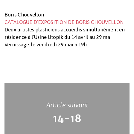
Boris Chouvellon
CATALOGUE D’EXPOSITION DE BORIS CHOUVELLON
Deux artistes plasticiens accueillis simultanément en
résidence à l’Usine Utopik du 14 avril au 29 mai
Vernissage: le vendredi 29 mai à 19h
Votre panier est vide.
Article suivant
14-18
Revenir à l'Artotek