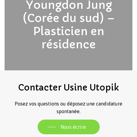
Youngdon Jung
Revenir à l'Artotek
(Corée du sud) –
Plasticien en
résidence
Contacter
Usine
Utopik
Posez vos questions ou déposez une candidature
spontanée.
Nous écrire