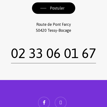
Postuler
Route de Pont Farcy
50420 Tessy-Bocage
02 33 06 01 67
facebook
instagram
Sous-total :
0,00
€