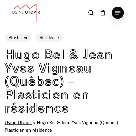
Skip
Menu
to
search
Panier
Fermer
le
main
Close
panier
content
Menu
Plasticien
Résidence
Hugo Bel & Jean
Yves Vigneau
(Québec) –
Plasticien en
résidence
Usine Utopik
>
Hugo Bel & Jean Yves Vigneau (Québec) –
Plasticien en résidence