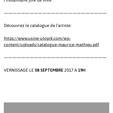
l’inoubliable joie de vivre”
————————————————————————
Découvrez le catalogue de l’artiste:
https://www.usine-utopik.com/wp-
content/uploads/catalogue-maurice-mathieu.pdf
————————————————————————
VERNISSAGE LE
08 SEPTEMBRE
2017 A
19H
Votre panier est vide.