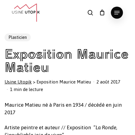
Skip
Menu
to
search
Panier
Fermer
le
main
Close
panier
content
Menu
Plasticien
Exposition Maurice
Matieu
Usine Utopik
>
Exposition Maurice Matieu
2 août 2017
1 min de lecture
Maurice Matieu né à Paris en 1934 / décédé en juin
2017
Artiste peintre et auteur // Exposition “
La Ronde,