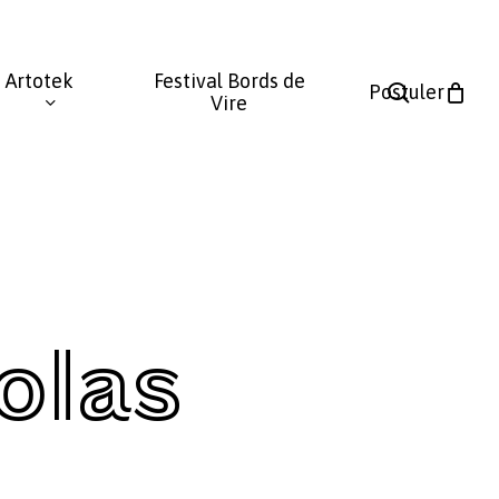
Fermer
le
Artotek
Festival Bords de
panier
search
Postuler
Vire
olas