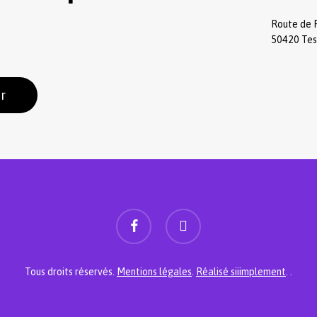
Route de 
50420 Te
r
facebook
instagram
Sous-total :
Tous droits réservés.
Mentions légales
.
Réalisé siiimplement
. .
Voir