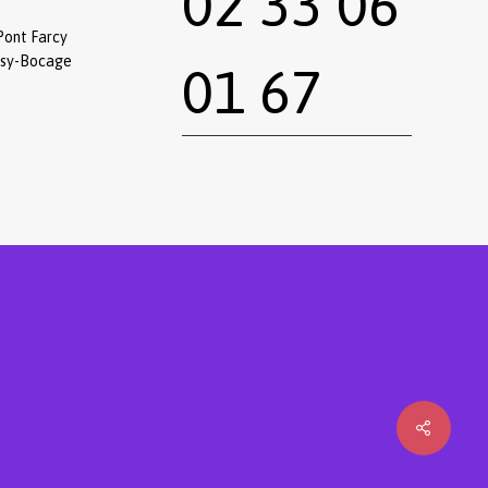
02 33 06
Pont Farcy
ssy-Bocage
01 67
0,00
€
 le panier
Commander