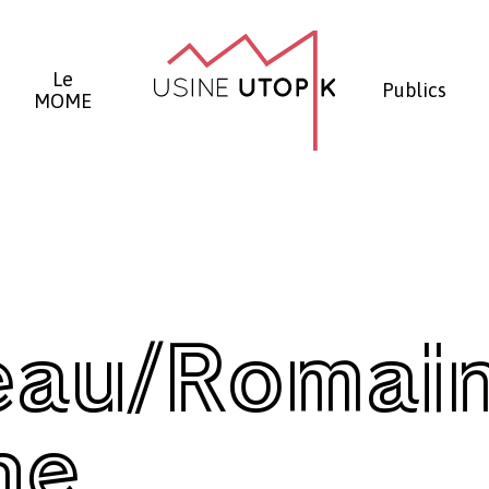
Panier
Le
Publics
MOME
eau/Romai
he