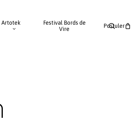
Fermer
le
Artotek
Festival Bords de
panier
search
Postuler
Vire
n