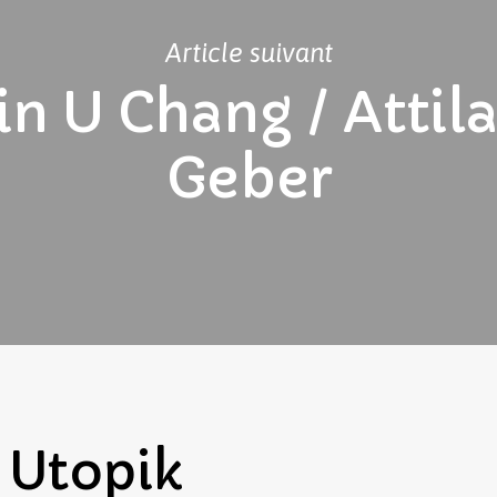
Article suivant
n U Chang / Attil
Geber
Utopik