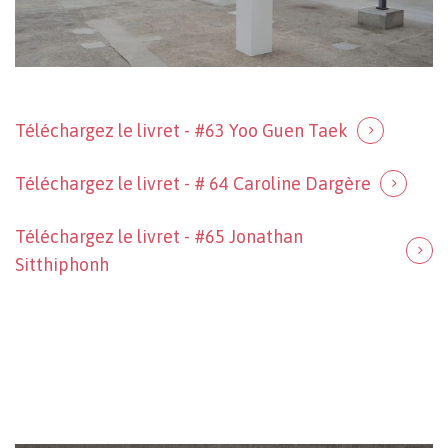
Téléchargez le livret - #63 Yoo Guen Taek
Téléchargez le livret - # 64 Caroline Dargère
Votre panier est vide.
Téléchargez le livret - #65 Jonathan
Sitthiphonh
Revenir à l'Artotek