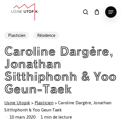
Skip
Menu
to
search
Panier
Fermer
le
main
Close
panier
content
Menu
Plasticien
Résidence
Caroline Dargère,
Jonathan
Sitthiphonh & Yoo
Geun-Taek
Usine Utopik
>
Plasticien
>
Caroline Dargère, Jonathan
Sitthiphonh & Yoo Geun-Taek
10 mars 2020
1 min de lecture