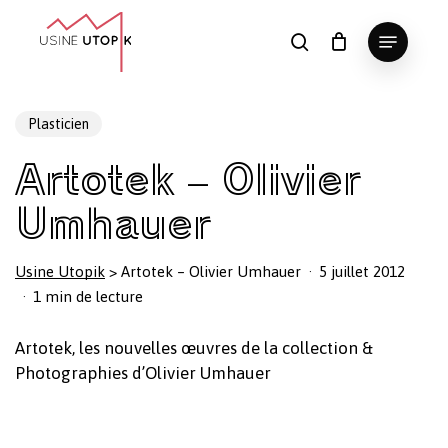
Skip
Menu
to
search
Panier
Fermer
le
main
Close
panier
content
Menu
Plasticien
Artotek – Olivier
Umhauer
Usine Utopik
>
Artotek – Olivier Umhauer
5 juillet 2012
1 min de lecture
Artotek, les nouvelles œuvres de la collection &
Photographies d’Olivier Umhauer