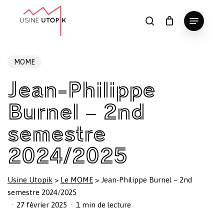
Skip
Menu
to
search
Panier
Fermer
le
main
Close
panier
content
Menu
MOME
Jean-Philippe
Burnel – 2nd
semestre
2024/2025
Usine Utopik
>
Le MOME
>
Jean-Philippe Burnel – 2nd
semestre 2024/2025
27 février 2025
1 min de lecture