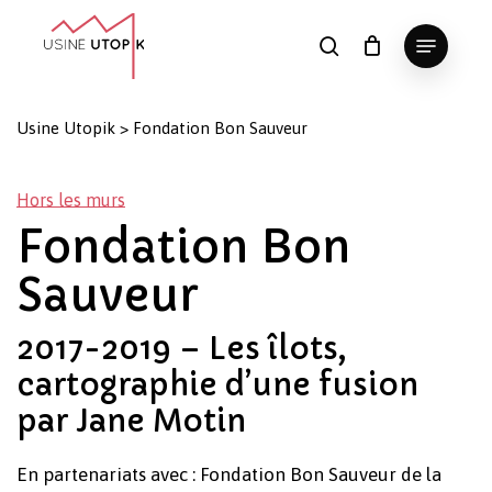
Skip
Menu
to
search
Panier
Fermer
le
main
Close
panier
content
Menu
Usine Utopik
>
Fondation Bon Sauveur
Hors les murs
Fondation Bon
Sauveur
2017-2019 – Les îlots,
cartographie d’une fusion
par Jane Motin
En partenariats avec : Fondation Bon Sauveur de la