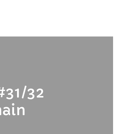
Votre panier est vide.
Revenir à l'Artotek
#31/32
ain