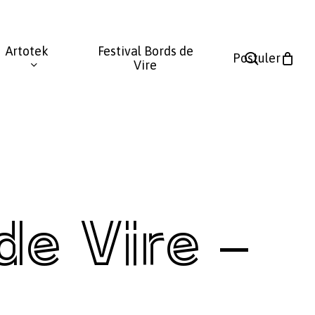
Fermer
le
Artotek
Festival Bords de
panier
search
Postuler
Vire
de Vire –