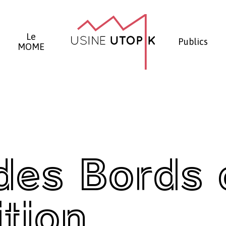
Panier
Le
Publics
MOME
 des Bords 
tion