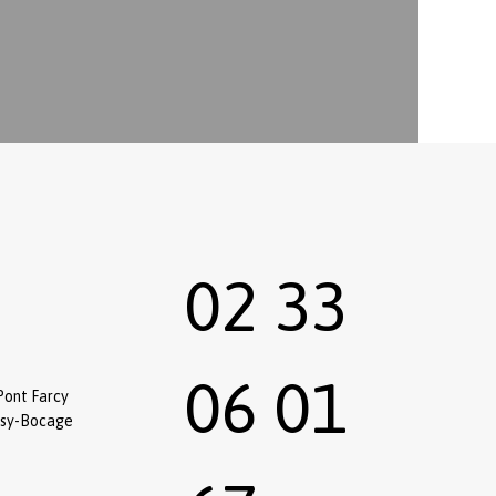
02 33
06 01
Pont Farcy
ssy-Bocage