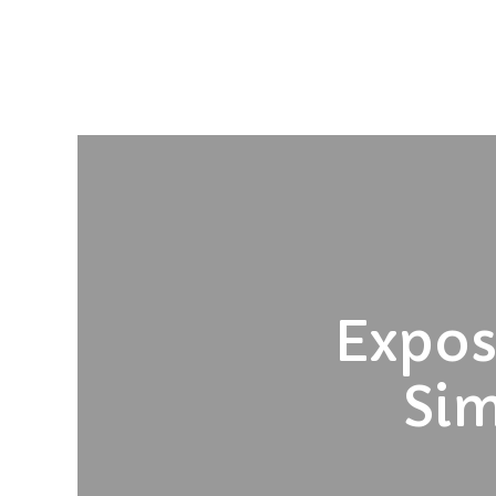
Expos
Si