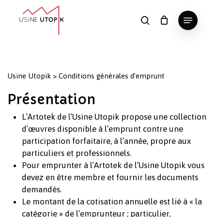
Skip
Menu
to
search
Panier
Fermer
le
main
Close
panier
content
Menu
Usine Utopik
>
Conditions générales d’emprunt
Présentation
L’Artotek de l’Usine Utopik propose une collection
d’œuvres disponible à l’emprunt contre une
participation forfaitaire, à l’année, propre aux
particuliers et professionnels.
Pour emprunter à l’Artotek de l’Usine Utopik vous
devez en être membre et fournir les documents
demandés.
Le montant de la cotisation annuelle est lié à « la
catégorie » de l’emprunteur ; particulier,