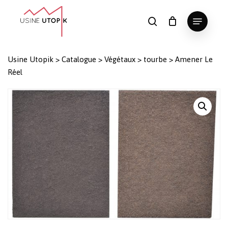
Skip
Menu
to
search
Panier
Fermer
le
main
Close
panier
content
Menu
Usine Utopik
>
Catalogue
>
Végétaux
>
tourbe
>
Amener Le
Réel