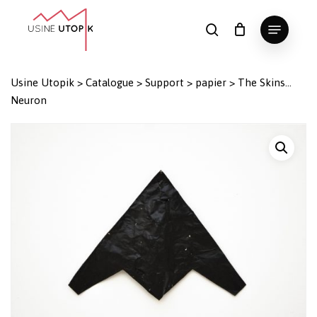
Skip
Menu
to
search
Panier
Fermer
le
main
Close
panier
content
Menu
Usine Utopik
>
Catalogue
>
Support
>
papier
>
The Skins…
Neuron