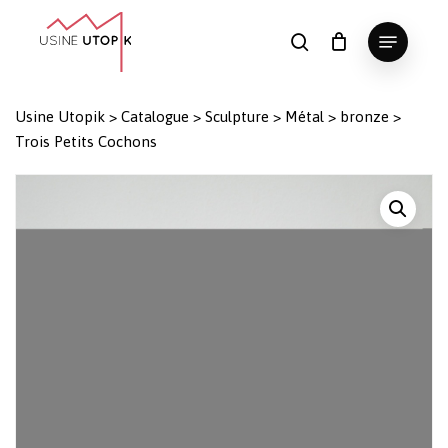
Skip
Menu
to
search
Panier
Fermer
le
main
Close
panier
content
Menu
Usine Utopik
>
Catalogue
>
Sculpture
>
Métal
>
bronze
>
Trois Petits Cochons