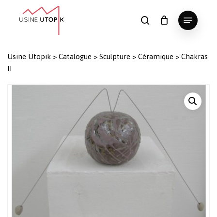
Skip
Menu
to
search
Panier
Fermer
le
main
Close
panier
content
Menu
Usine Utopik
>
Catalogue
>
Sculpture
>
Céramique
>
Chakras
II