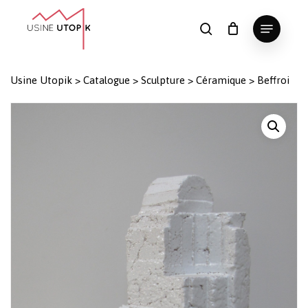
Skip
Menu
to
search
Panier
Fermer
le
main
Close
panier
content
Menu
Usine Utopik
>
Catalogue
>
Sculpture
>
Céramique
>
Beffroi