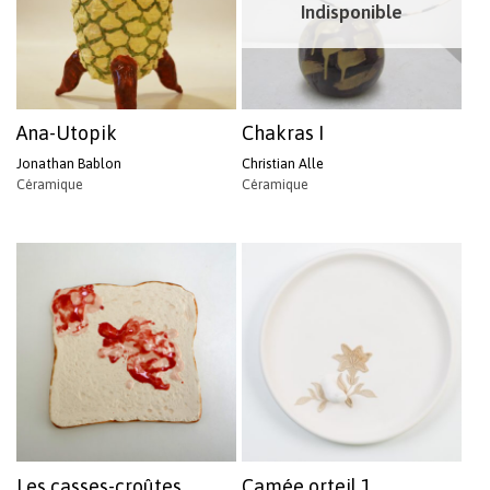
Indisponible
Ana-Utopik
Chakras I
Jonathan Bablon
Christian Alle
Céramique
Céramique
Les casses-croûtes
Camée orteil 1