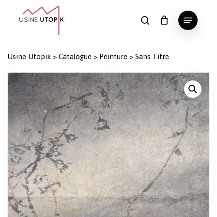
Skip
Menu
to
search
Panier
Fermer
le
main
Close
panier
content
Menu
Usine Utopik
>
Catalogue
>
Peinture
>
Sans Titre