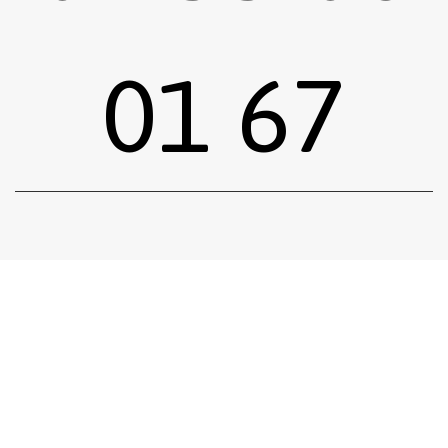
01 67
Sous-total :
0,00
€
Voir le panier
Commander
Emprunter une œuvre
Postuler
facebook
instagram
Tous droits réservés.
Mentions légales
.
Réalisé siiimplement
. .