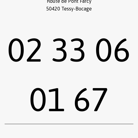
Route de Pont Farcy
50420 Tessy-Bocage
02 33 06
01 67
Sous-total :
0,00
€
Voir le panier
Commander