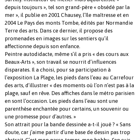
depuis toujours », tel son grand-père « obsédé par la
mer », il publie en 2001 Chausey, l’île maîtresse et en
2004 Le Pays des monts Tombe, édités par Normandie
Terre des arts. Dans ce dernier, il propose des
promenades en images sur les sentiers qu’il
affectionne depuis son enfance.
Peintre autodidacte, même s’il a pris « des cours aux
Beaux-Arts », son travail se nourrit d’influences
disparates. Il a choisi, pour sa participation à
l’exposition La Plage, les pieds dans l’eau au Carrefour
des arts, d’illustrer « des moments où l’on n’est pas à la
plage, sauf en rêve. Des affiches dans le métro parisien
en sont l’occasion. Les pieds dans l’eau sont une
parenthèse enchantée pour certains, un souvenir ou
une promesse pour d’autres. »
Votre panier est vide.
Son attrait pour la bande dessinée a-t-il joué ? « Sans
doute, car j’aime partir d’une base de dessin pas trop
Revenir à l'Artotek
abstrait. C’est mon passe-temps, mon hobby. J’en suis