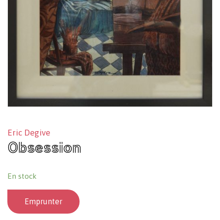
Eric Degive
Obsession
En stock
Emprunter