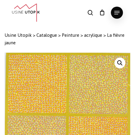
Skip
Menu
to
search
Panier
Fermer
le
main
Close
panier
content
Menu
Usine Utopik
>
Catalogue
>
Peinture
>
acrylique
>
La fièvre
jaune