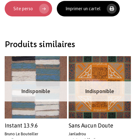
Site perso
Imprimer un cartel
Votre panier est vide.
Revenir à l'Artotek
Produits similaires
Indisponible
Indisponible
Instant 13.9.6
Sans Aucun Doute
Bruno Le Bouteiller
Janladrou