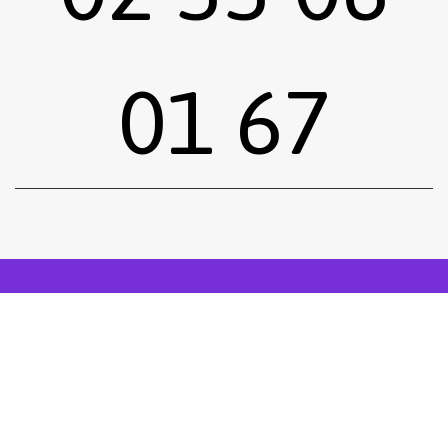
01 67
Sous-total :
0,00
€
Voir le panier
Commander
Emprunter une œuvre
Postuler
facebook
instagram
Tous droits réservés.
Mentions légales
.
Réalisé siiimplement
. .