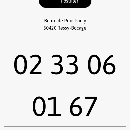
Postuler
Route de Pont Farcy
50420 Tessy-Bocage
02 33 06
01 67
Sous-total :
0,00
€