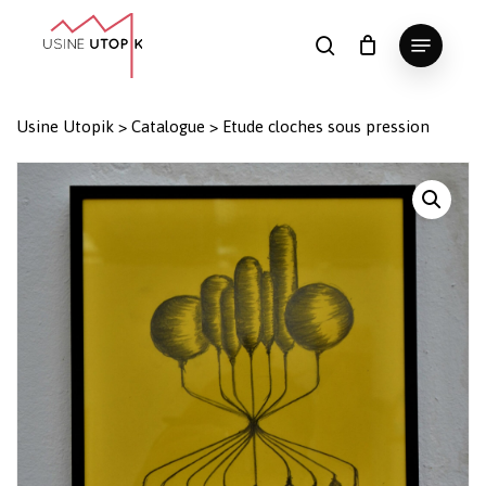
Skip
Menu
to
search
Panier
Fermer
le
main
Close
panier
content
Menu
Usine Utopik
>
Catalogue
>
Etude cloches sous pression