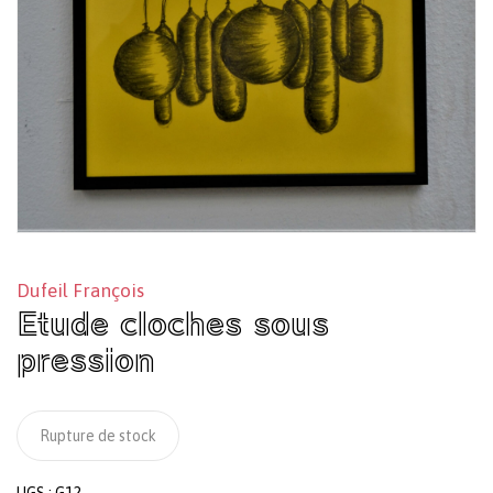
Dufeil François
Etude cloches sous
pression
Rupture de stock
UGS :
G12