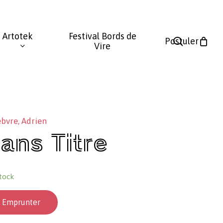
Fermer
le
Artotek
Festival Bords de
panier
search
Postuler
Vire
bvre, Adrien
ans Titre
tock
Emprunter