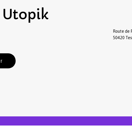
Utopik
Route de 
50420 Te
r
Sous-total :
Voir