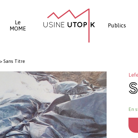
Panier
Le
Publics
MOME
>
Sans Titre
Lefe
S
En s