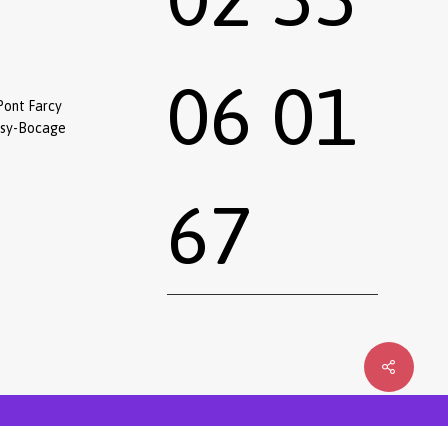
06 01
Pont Farcy
ssy-Bocage
67
0,00
€
 le panier
Commander