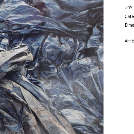
UGS 
Caté
Dimen
Anné