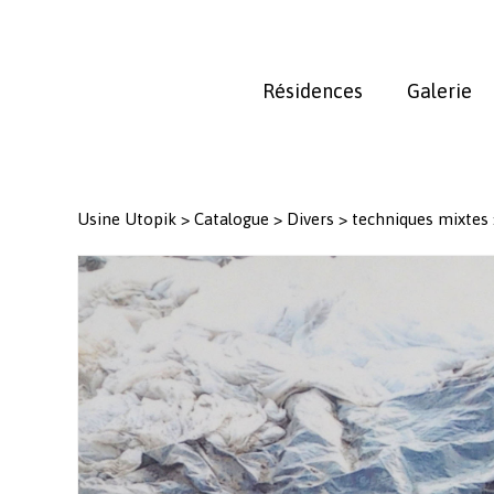
Skip
to
main
Résidences
Galerie
content
Usine Utopik
>
Catalogue
>
Divers
>
techniques mixtes