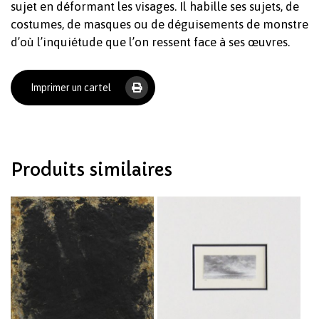
sujet en déformant les visages. Il habille ses sujets, de
costumes, de masques ou de déguisements de monstre
d’où l’inquiétude que l’on ressent face à ses œuvres.
Votre panier est vide.
Imprimer un cartel
Revenir à l'Artotek
Produits similaires