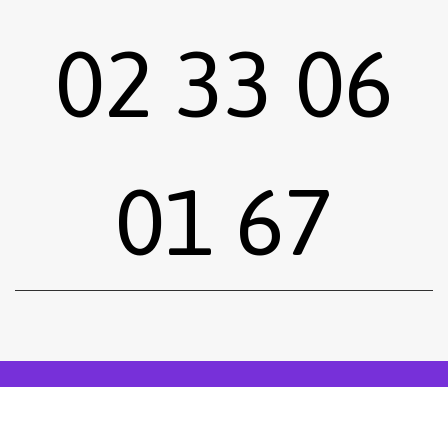
02 33 06
01 67
Sous-total :
0,00
€
Voir le panier
Commander
Emprunter une œuvre
Postuler
facebook
instagram