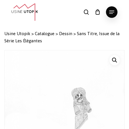
Skip
Menu
to
search
Panier
Fermer
le
main
Close
panier
content
Menu
Usine Utopik
>
Catalogue
>
Dessin
>
Sans Titre, Issue de la
Série Les Élégantes