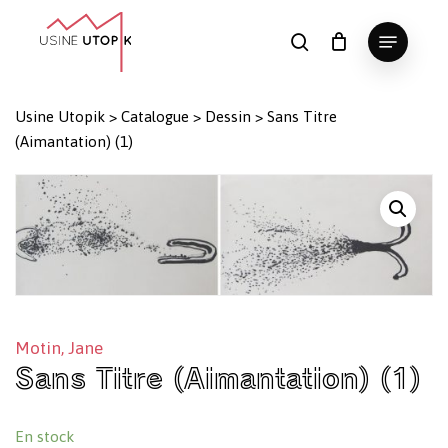
Skip
Menu
to
search
Panier
Fermer
le
main
Close
panier
content
Menu
Usine Utopik
>
Catalogue
>
Dessin
>
Sans Titre
(Aimantation) (1)
Motin, Jane
Sans Titre (Aimantation) (1)
En stock