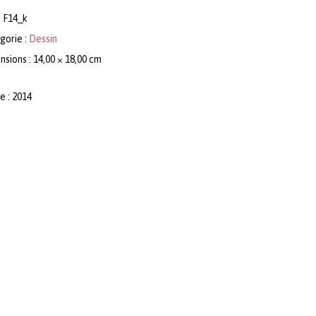
:
F14_k
gorie :
Dessin
sions : 14,00 × 18,00 cm
e : 2014