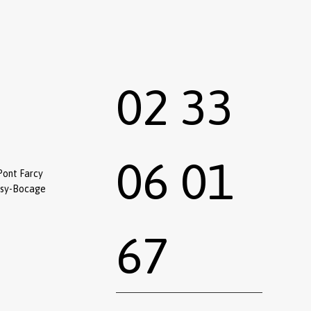
02 33
06 01
Pont Farcy
ssy-Bocage
67