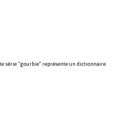
te série “gourbie” représente un dictionnaire
Votre panier est vide.
Revenir à l'Artotek