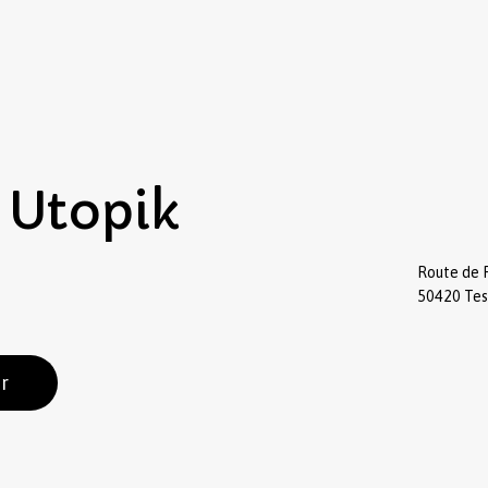
Utopik
Route de 
50420 Te
r