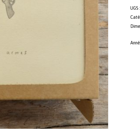
UGS 
Caté
Dimen
Anné