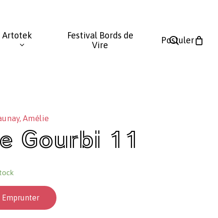
Fermer
le
Artotek
Festival Bords de
panier
search
Postuler
Vire
aunay, Amélie
e Gourbi 11
tock
Emprunter