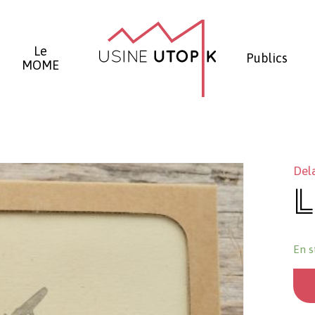
Panier
Le
Publics
MOME
Del
L
En s