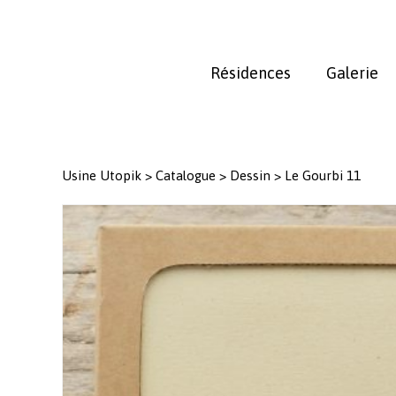
Skip
to
main
Résidences
Galerie
content
Usine Utopik
>
Catalogue
>
Dessin
>
Le Gourbi 11