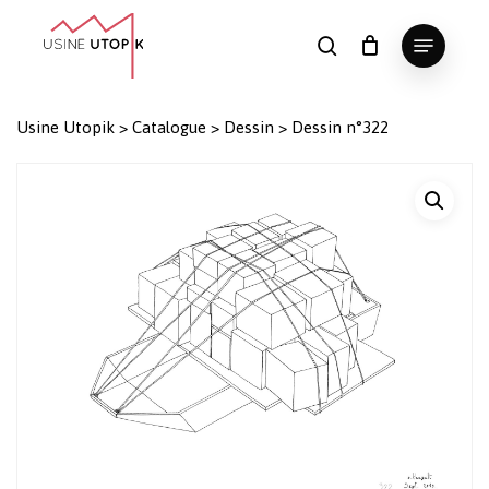
Skip
Menu
to
search
Panier
Fermer
le
main
Close
panier
content
Menu
Usine Utopik
>
Catalogue
>
Dessin
>
Dessin n°322