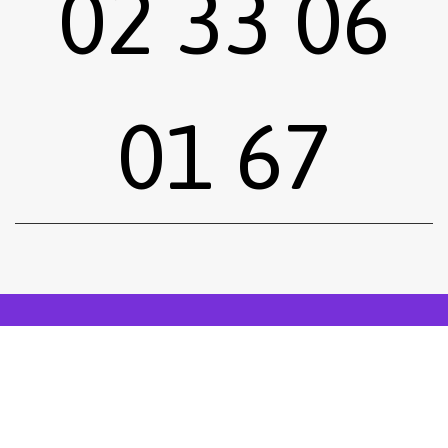
02 33 06
01 67
Sous-total :
0,00
€
Voir le panier
Commander
Emprunter une œuvre
Postuler
facebook
instagram