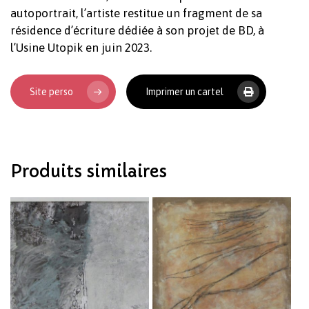
autoportrait, l’artiste restitue un fragment de sa
résidence d’écriture dédiée à son projet de BD, à
l’Usine Utopik en juin 2023.
Site perso
Imprimer un cartel
Votre panier est vide.
Revenir à l'Artotek
Produits similaires