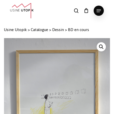
Skip
Menu
to
search
Panier
Fermer
le
main
Close
panier
content
Menu
Usine Utopik
>
Catalogue
>
Dessin
>
BD en cours