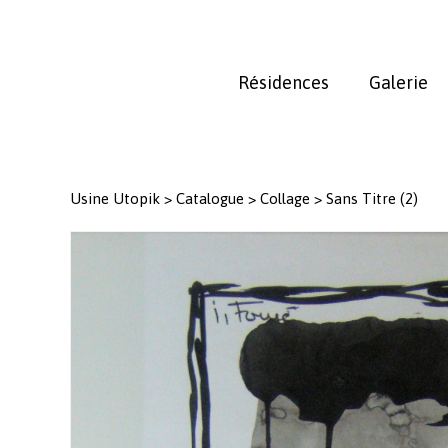
Skip
to
main
Résidences
Galerie
content
Usine Utopik
>
Catalogue
>
Collage
>
Sans Titre (2)