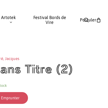
Fermer
le
Artotek
Festival Bords de
panier
search
Postuler
Vire
ré, Jacques
ans Titre (2)
tock
Emprunter