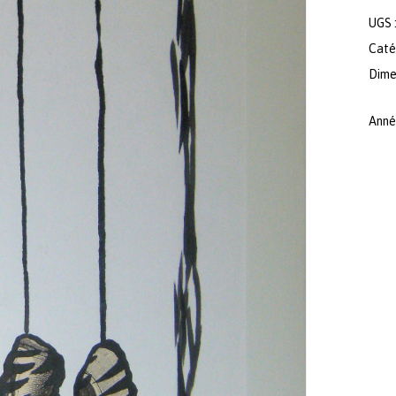
UGS 
Caté
Dimen
Anné