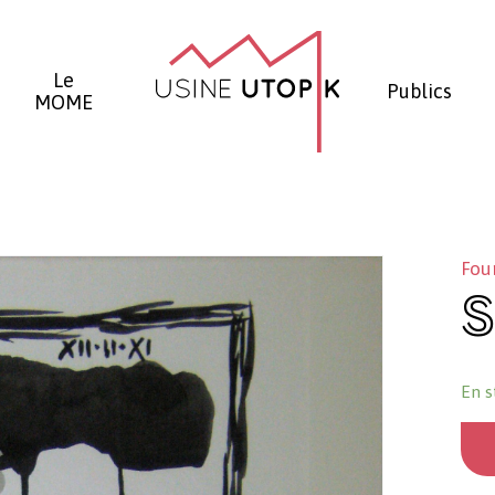
Panier
Le
Publics
MOME
Fou
S
En s