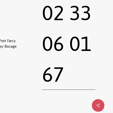
02 33
06 01
Pont Farcy
ssy-Bocage
67
0,00
€
 le panier
Commander