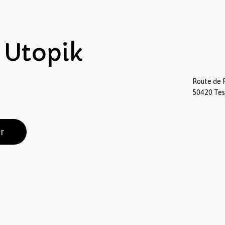
Utopik
Route de 
50420 Te
r
Sous-total :
Voir