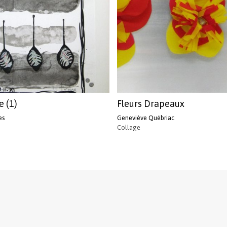
e (1)
Fleurs Drapeaux
es
Geneviève Québriac
Collage