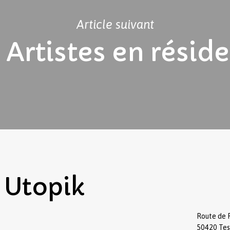
Article suivant
 ! Artistes en résid
Utopik
Route de 
50420 Te