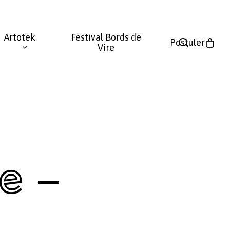
Fermer
le
Artotek
Festival Bords de
panier
search
Postuler
Vire
e –