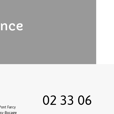
ence
02 33 06
Pont Farcy
ssy-Bocage