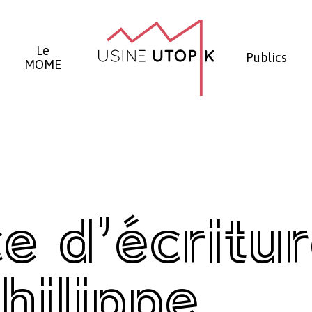
Panier
Le
Publics
MOME
e d’écritur
hilippe