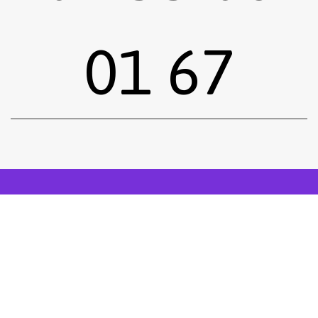
01 67
Sous-total :
0,00
€
Voir le panier
Commander
Emprunter une œuvre
Postuler
facebook
instagram
Tous droits réservés.
Mentions légales
.
Réalisé siiimplement
. .