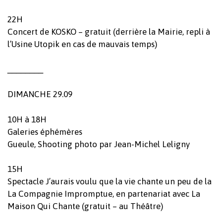
22H
Votre panier est vide.
Concert de KOSKO – gratuit (derrière la Mairie, repli à
l’Usine Utopik en cas de mauvais temps)
Revenir à l'Artotek
________
DIMANCHE 29.09
10H à 18H
Galeries éphémères
Gueule, Shooting photo par Jean-Michel Leligny
15H
Spectacle J’aurais voulu que la vie chante un peu de la
La Compagnie Impromptue, en partenariat avec La
Maison Qui Chante (gratuit – au Théâtre)