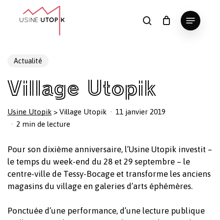
Skip
Menu
to
search
Panier
Fermer
le
main
Close
panier
content
Menu
Actualité
Village Utopik
Usine Utopik
>
Village Utopik
11 janvier 2019
2 min de lecture
Pour son dixième anniversaire, l’Usine Utopik investit –
le temps du week-end du 28 et 29 septembre – le
centre-ville de Tessy-Bocage et transforme les anciens
magasins du village en galeries d’arts éphémères.
Ponctuée d’une performance, d’une lecture publique