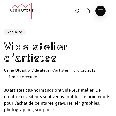
Skip
Menu
to
search
Panier
Fermer
le
main
Close
panier
content
Menu
Actualité
Vide atelier
d’artistes
Usine Utopik
>
Vide atelier d’artistes
5 juillet 2012
1 min de lecture
30 artistes bas-normands ont vidé leur atelier. De
nombreux visiteurs sont venus profiter de prix réduits
pour l’achat de peintures, gravures, sérigraphies,
photographies, sculptures…