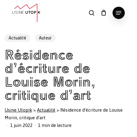
Skip
Menu
to
search
Panier
Fermer
le
main
Close
panier
content
Menu
Actualité
Auteur
Résidence
d’écriture de
Louise Morin,
critique d’art
Usine Utopik
>
Actualité
>
Résidence d’écriture de Louise
Morin, critique d’art
1 juin 2022
1 min de lecture