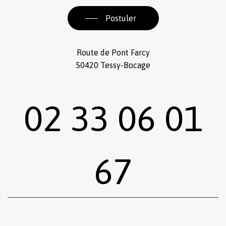
Postuler
Route de Pont Farcy
50420 Tessy-Bocage
02 33 06 01
67
Sous-total :
0,00
€