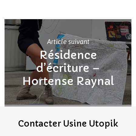
Votre panier est vide.
Revenir à l'Artotek
Article suivant
Résidence
d’écriture –
Hortense Raynal
Contacter
Usine
Utopik