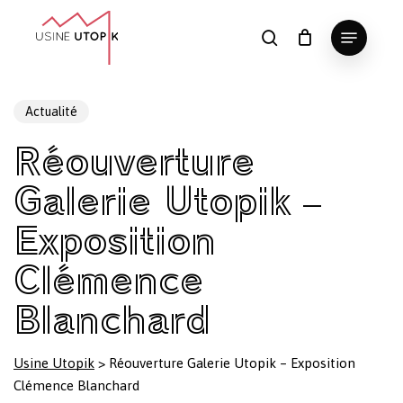
Skip
Menu
to
search
Panier
Fermer
le
main
Close
panier
content
Menu
Actualité
Réouverture
Galerie Utopik –
Exposition
Clémence
Blanchard
Usine Utopik
>
Réouverture Galerie Utopik – Exposition
Clémence Blanchard