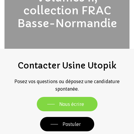
Revenir à l'Artotek
collection FRAC
Basse-Normandie
Contacter
Usine
Utopik
Posez vos questions ou déposez une candidature
spontanée.
Nous écrire
Postuler