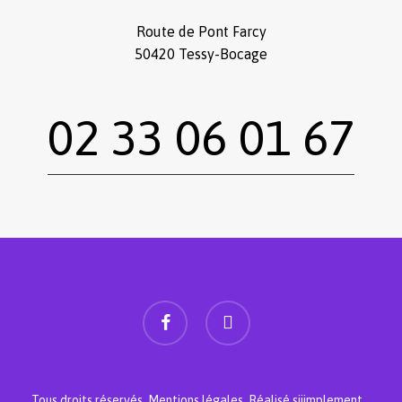
Route de Pont Farcy
50420 Tessy-Bocage
02 33 06 01 67
facebook
instagram
Sous-total :
0,00
€
Voir le panier
Commander
Tous droits réservés.
Mentions légales
.
Réalisé siiimplement
. .