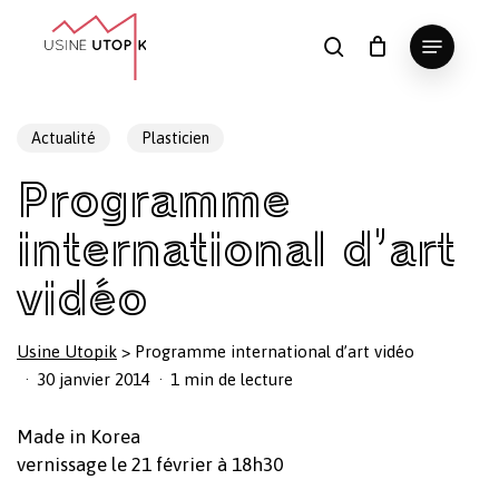
Skip
Menu
to
search
Panier
Fermer
le
main
Close
panier
content
Menu
Actualité
Plasticien
Programme
international d’art
vidéo
Usine Utopik
>
Programme international d’art vidéo
30 janvier 2014
1 min de lecture
Made in Korea
vernissage le 21 février à 18h30