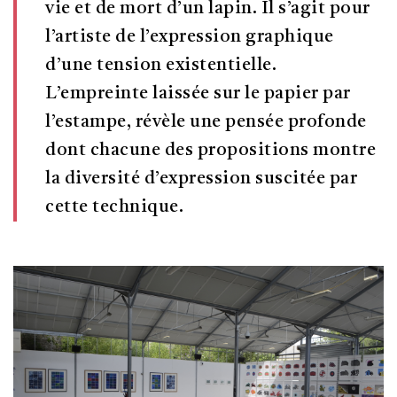
vie et de mort d’un lapin. Il s’agit pour
l’artiste de l’expression graphique
d’une tension existentielle.
L’empreinte laissée sur le papier par
l’estampe, révèle une pensée profonde
dont chacune des propositions montre
Votre panier est vide.
la diversité d’expression suscitée par
cette technique.
Revenir à l'Artotek