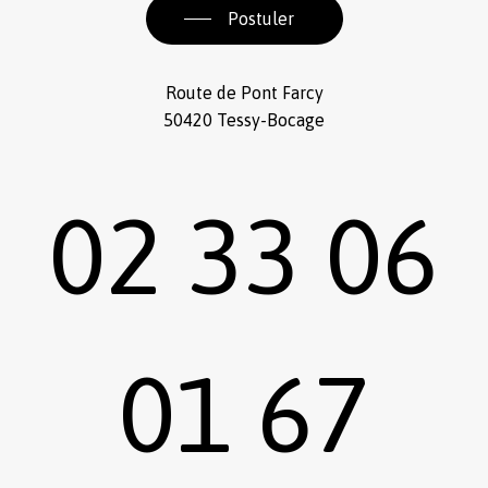
Postuler
Route de Pont Farcy
50420 Tessy-Bocage
02 33 06
01 67
Sous-total :
0,00
€