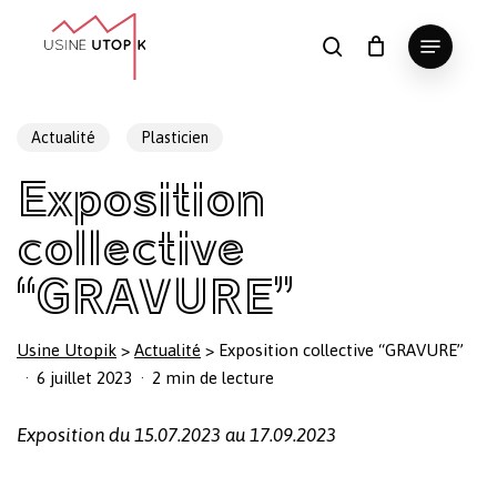
Skip
Menu
to
search
Panier
Fermer
le
main
Close
panier
content
Menu
Actualité
Plasticien
Exposition
collective
“GRAVURE”
Usine Utopik
>
Actualité
>
Exposition collective “GRAVURE”
6 juillet 2023
2 min de lecture
Exposition du 15.07.2023 au 17.09.2023