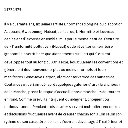
1977-1979
Il y a quarante ans, six jeunes artistes, normands d’origine ou d’adoption,
Audouard, Gwezenneg, Hubaut, Janladrou, L’ Hermitte et Louveau
décidaient d’ exposer ensemble, mus par le même désir de s’extraire
de « l’ uniformité pollutive » (Hubaut) et de réveiller un territoire
ignorant la diversité des questionnements sur l’ art qui s’ étaient
développés tout au long du XX
siècle, bousculaient les conventions et
e
généraient des mouvements plus ou moins informels et leurs
manifestes. Geneviève Carpon, alors conservatrice des musées de
Coutances et de Saint-Lô, après quelques galeries d’ art « branchées »
de la Manche, prend le risque d’accueillir nos empêcheurs de tourner
en rond. Comme prévu ils intriguent ou indignent, choquent ou
enthousiasment. Pendant trois ans« les six »vont multiplier rencontres
et discussions fructueuses avant de creuser chacun son sillon selon son
rythme ou son caractère, certains s’ouvrant davantage à l’ extérieur et