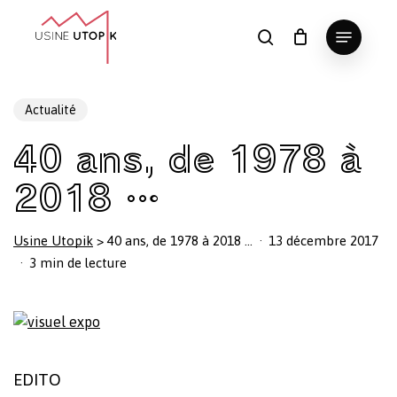
Skip
Menu
to
search
Panier
Fermer
le
main
Close
panier
content
Menu
Actualité
40 ans, de 1978 à
2018 …
Usine Utopik
>
40 ans, de 1978 à 2018 …
13 décembre 2017
3 min de lecture
EDITO