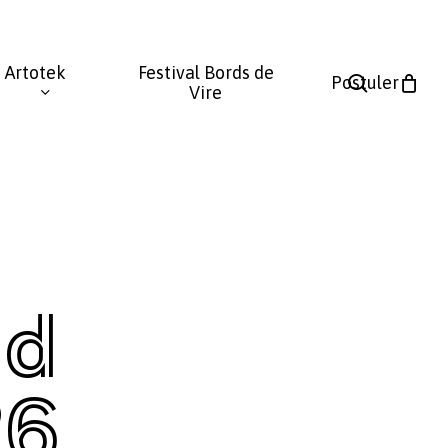
Fermer
le
Artotek
Festival Bords de
panier
search
Postuler
Vire
nd
26