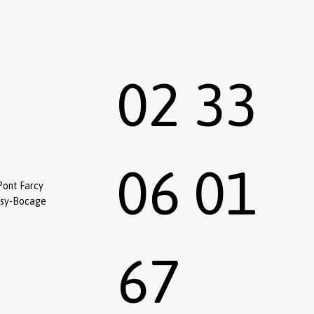
02 33
06 01
Pont Farcy
ssy-Bocage
67