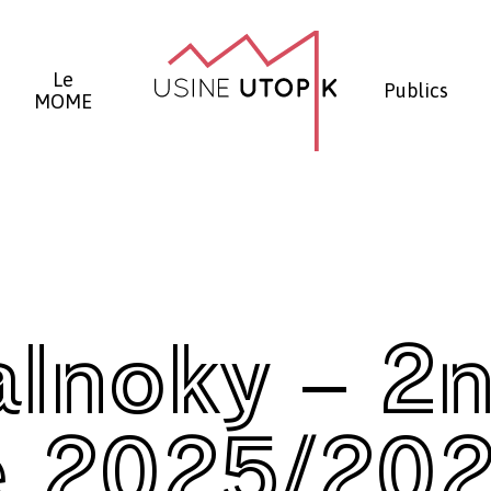
Panier
Le
Publics
MOME
alnoky – 2
e 2025/20