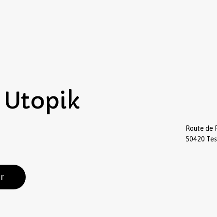
Utopik
Route de 
50420 Te
r