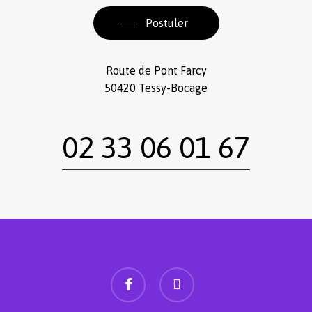
Postuler
Route de Pont Farcy
50420 Tessy-Bocage
02 33 06 01 67
facebook
instagram
Sous-total :
0,00
€