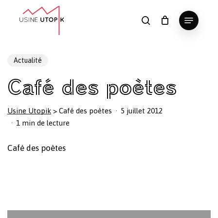
Skip
Menu
to
search
Panier
Fermer
le
main
Close
panier
content
Menu
Actualité
Café des poètes
Usine Utopik
>
Café des poètes
5 juillet 2012
1 min de lecture
Café des poètes