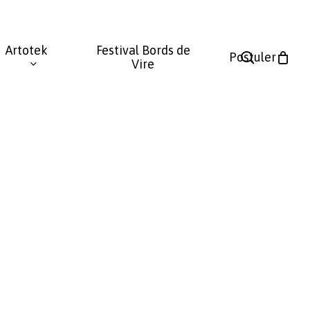
Fermer
le
Artotek
Festival Bords de
panier
search
Postuler
Vire