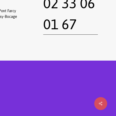
02 33 06
Pont Farcy
ssy-Bocage
01 67
0,00
€
 le panier
Commander