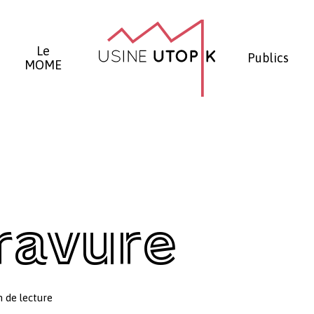
Panier
Le
Publics
MOME
gravure
 de lecture