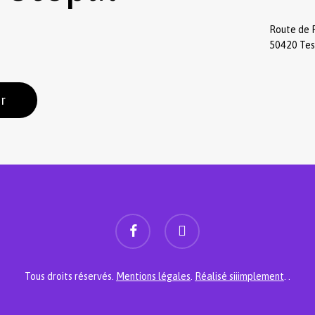
Route de 
50420 Te
r
facebook
instagram
Sous-total :
Voir
Tous droits réservés.
Mentions légales
.
Réalisé siiimplement
. .