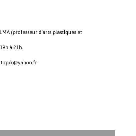
LMA (professeur d’arts plastiques et
19h à 21h.
eutopik@yahoo.fr
Votre panier est vide.
Revenir à l'Artotek