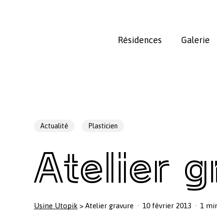
Skip
to
main
Résidences
Galerie
content
Actualité
Plasticien
Atelier 
Usine Utopik
>
Atelier gravure
10 février 2013
1 min