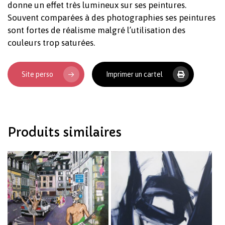
donne un effet très lumineux sur ses peintures.
Souvent comparées à des photographies ses peintures
sont fortes de réalisme malgré l’utilisation des
couleurs trop saturées.
Votre panier est vide.
Site perso
Imprimer un cartel
Revenir à l'Artotek
Produits similaires