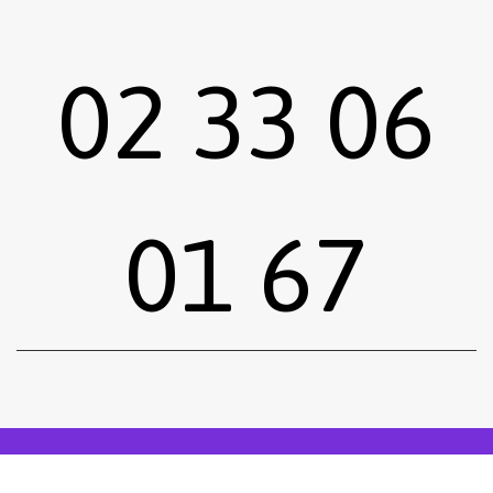
02 33 06
01 67
Sous-total :
0,00
€
Voir le panier
Commander
Emprunter une œuvre
Postuler