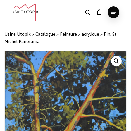
Skip
Menu
to
search
Panier
Fermer
le
main
Close
panier
content
Menu
Usine Utopik
>
Catalogue
>
Peinture
>
acrylique
>
Pin, St
Michel Panorama