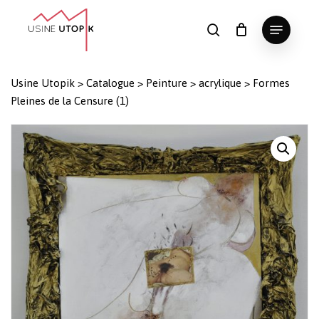
Skip
Menu
to
search
Panier
Fermer
le
main
Close
panier
content
Menu
Usine Utopik
>
Catalogue
>
Peinture
>
acrylique
>
Formes
Pleines de la Censure (1)