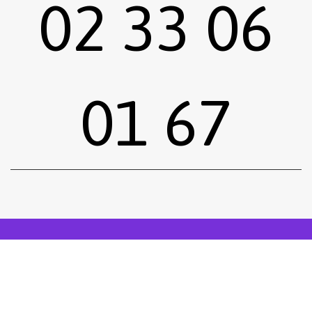
02 33 06
01 67
Sous-total :
0,00
€
Voir le panier
Commander
Emprunter une œuvre
Postuler
facebook
instagram