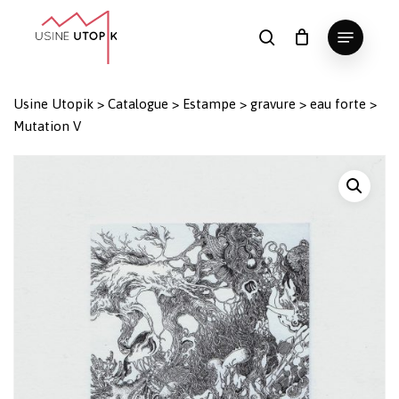
Skip
Menu
to
search
Panier
Fermer
le
main
Close
panier
content
Menu
Usine Utopik
>
Catalogue
>
Estampe
>
gravure
>
eau forte
>
Mutation V