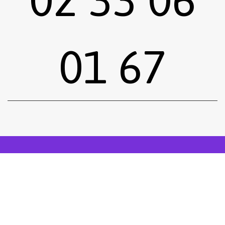
01 67
Sous-total :
0,00
€
Voir le panier
Commander
Emprunter une œuvre
Postuler
facebook
instagram