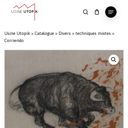
Skip
Menu
to
search
Panier
Fermer
le
main
Close
panier
content
Menu
Usine Utopik
>
Catalogue
>
Divers
>
techniques mixtes
>
Corriendo